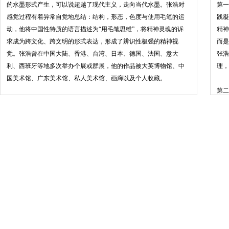
的水墨形式产生，可以说超越了现代主义，走向当代水墨。张浩对
第一
感觉过程有着异常自觉地总结：结构，形态，色度与使用毛笔的运
践凝
动，他将中国性特质的语言描述为“用毛笔思维”，将精神灵魂的诉
精神
求成为跨文化、跨文明的形式表达，形成了辨识性极强的精神视
而是
觉。张浩曾在中国大陆、香港、台湾、日本、德国、法国、意大
张浩
利、西班牙等地多次举办个展或群展，他的作品被大英博物馆、中
理，
国美术馆、广东美术馆、私人美术馆、画廊以及个人收藏。
第二
近期个展
的色
是用
2017 “筏”，杭州最天使文创书城，杭州
的位
的中
2016 空间被赋予精神，人可艺术中心，杭州
了从
色彩
2014 张浩水墨与创设空间：上海当代国际艺术博览会特殊项目，
上海展览馆，上海
第三
过在
2013旅行的形状，汉雅轩，香港
为这
形态